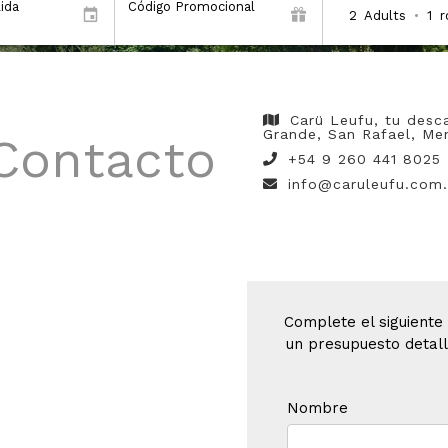
ida
Código Promocional
2
Adults
•
1
Carü Leufu, tu desca
Grande, San Rafael, M
 Contacto
+54 9 260 441 8025
info@caruleufu.com.
Complete el siguiente
un presupuesto detall
Nombre