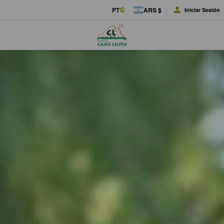
PT
ARS $
Iniciar Sesión